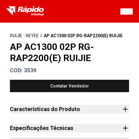
Home
RUIJIE - REYEE
AP AC1300 02P RG-RAP2200(E) RUIJIE
AP AC1300 02P RG-
Sobre Nós
RAP2200(E) RUIJIE
Produtos
COD:
3539
Downloads
Área de Cobertura
Contatar Vendedor
Trabalhe conosco
Características do Produto
Telefone
(82) 3530-0071
Especificações Técnicas
Email