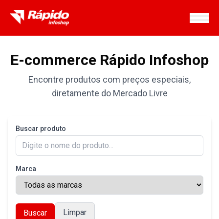
Home
E-commerce Rápido Infoshop
Sobre Nós
Encontre produtos com preços especiais,
diretamente do Mercado Livre
Produtos
Downloads
Buscar produto
Área de Cobertura
Trabalhe conosco
Marca
Telefone
(82) 3530-0071
Email
Limpar
Buscar